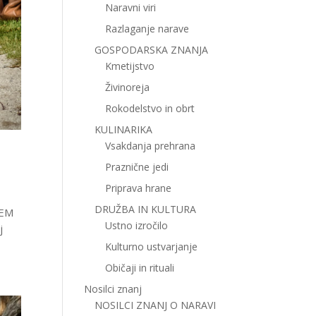
Naravni viri
Razlaganje narave
GOSPODARSKA ZNANJA
Kmetijstvo
Živinoreja
Rokodelstvo in obrt
KULINARIKA
Vsakdanja prehrana
Praznične jedi
Priprava hrane
DRUŽBA IN KULTURA
DEM
Ustno izročilo
j
Kulturno ustvarjanje
Običaji in rituali
Nosilci znanj
NOSILCI ZNANJ O NARAVI