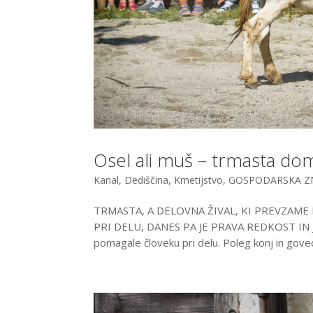
Osel ali muš – trmasta dom
Kanal
,
Dediščina
,
Kmetijstvo
,
GOSPODARSKA Z
TRMASTA, A DELOVNA ŽIVAL, KI PREVZAME
PRI DELU, DANES PA JE PRAVA REDKOST IN J
pomagale človeku pri delu. Poleg konj in goved