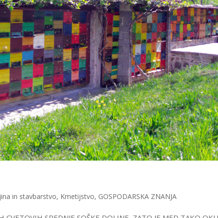
jina in stavbarstvo
,
Kmetijstvo
,
GOSPODARSKA ZNANJA
H CVETOVIH SREDNJE SOŠKE DOLINE, ZATO JE MED TAKO OK